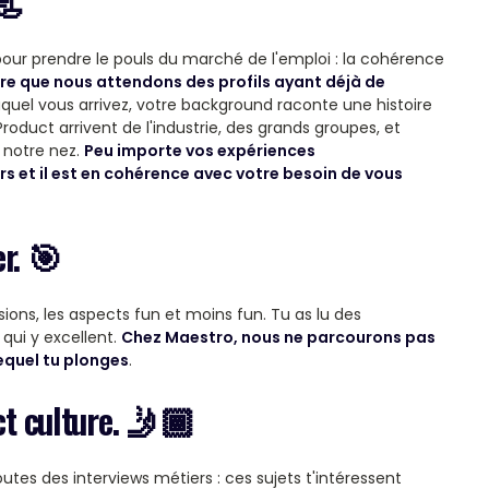
📃
ur prendre le pouls du marché de l'emploi : la cohérence
ire que nous attendons des profils ayant déjà de
quel vous arrivez, votre background raconte une histoire
roduct arrivent de l'industrie, des grands groupes, et
 notre nez.
Peu importe vos expériences
s et il est en cohérence avec votre besoin de vous
r. 🎯
ssions, les aspects fun et moins fun. Tu as lu des
qui y excellent.
Chez Maestro, nous ne parcourons pas
equel tu plonges
.
ct culture. 🤳🏾
écoutes des interviews métiers : ces sujets t'intéressent