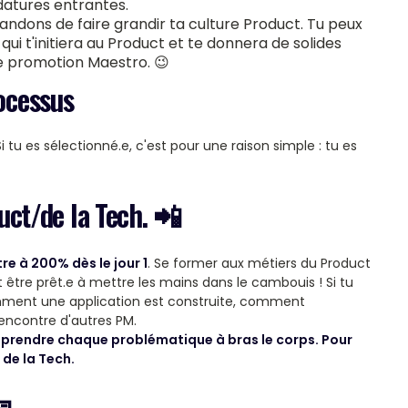
datures entrantes.
andons de faire grandir ta culture Product. Tu peux
, qui t'initiera au Product et te donnera de solides
e promotion Maestro. 😉
rocessus
i tu es sélectionné.e, c'est pour une raison simple : tu es
duct/de la Tech. 📲
tre à 200% dès le jour 1
. Se former aux métiers du Product
t être prêt.e à mettre les mains dans le cambouis ! Si tu
comment une application est construite, comment
a rencontre d'autres PM.
t prendre chaque problématique à bras le corps. Pour
 de la Tech.