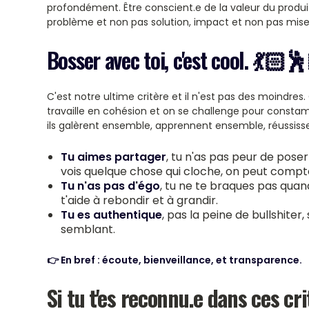
profondément. Être conscient.e de la valeur du produit
problème et non pas solution, impact et non pas mise
Bosser avec toi, c'est cool. 💃🏻
C'est notre ultime critère et il n'est pas des moindres
travaille en cohésion et on se challenge pour constamm
ils galèrent ensemble, apprennent ensemble, réussis
Tu aimes partager
, tu n'as pas peur de pose
vois quelque chose qui cloche, on peut compter
Tu n'as pas d'égo
, tu ne te braques pas quand
t'aide à rebondir et à grandir.
Tu es authentique
, pas la peine de bullshiter,
semblant.
👉 En bref : écoute, bienveillance, et transparence.
Si tu t'es reconnu.e dans ces cri