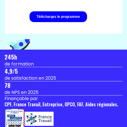
245h
de formation
4,9/5
de satisfaction en 2025
78
de NPS en 2025
Finançable par
CPF, France Travail, Entreprise, OPCO, FAF, Aides régionales.