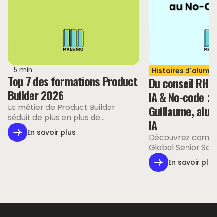
5 min
Histoires d'alumni
Top 7 des formations Product
Du conseil RH à
Builder 2026
IA & No-code : 
Le métier de Product Builder
Guillaume, alum
séduit de plus en plus de
IA
professionnels, mais les
En savoir plus
Découvrez comme
formations disponibles sont très
Global Senior Sale
différentes les unes des autres.
dompté l'IA et le
Certaines sont intensives, d'autres
En savoir plus
Maestro pour aut
plus flexibles ou spécialisées.
processus métiers
Découvrez notre top 7 des
productivité.
meilleures formations Product
Builder pour choisir plus
facilement vers laquelle aller.